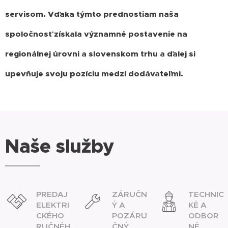
servisom. Vďaka týmto prednostiam naša
spoločnosť získala významné postavenie na
regionálnej úrovni a slovenskom trhu a ďalej si
upevňuje svoju pozíciu medzi dodávateľmi.
Naše služby
PREDAJ
ZÁRUČN
TECHNIC
ELEKTRI
Ý A
KÉ A
CKÉHO
POZÁRU
ODBOR
RUČNÉH
ČNÝ
NÉ