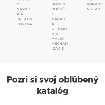
O
SERVIS
PORADE
NÁRADI
RUČNÉH
NSTVO
A A
O
PRÍSLUŠ
NÁRADI
ENSTVA
A,
STROJO
V A
MALEJ
MECHAN
IZÁCIE
Pozri si svoj obľúbený
katalóg