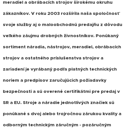
meradiel a obrábacích strojov širokému okruhu
zákazníkov. V roku 2003 rozšírila naša spoločnosť
svoje služby aj o maloobchodnú predajňu z dôvodu
veľkého záujmu drobných živnostníkov.
Ponúkaný
sortiment náradia, nástrojov, meradiel, obrábacích
strojov a ostatného príslušenstva strojov a
zariadení je vyrábaný podľa platných technických
noriem a predpisov zaručujúcich požiadavky
bezpečnosti a sú overené certifikátmi pre predaj v
SR a EU. Stroje a náradie jednotlivých značiek sú
ponúkané s dvoj alebo trojročnou zárukou kvality a
odborným technickým záručným - pozáručným