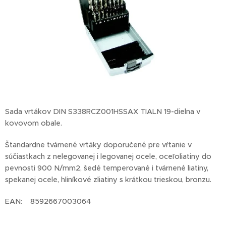
Sada vrtákov DIN S338RCZ001HSSAX TIALN 19-dielna v
kovovom obale.
Štandardne tvárnené vrtáky doporučené pre vŕtanie v
súčiastkach z nelegovanej i legovanej ocele, oceľoliatiny do
pevnosti 900 N/mm2, šedé temperované i tvárnené liatiny,
spekanej ocele, hliníkové zliatiny s krátkou trieskou, bronzu.
EAN: 8592667003064