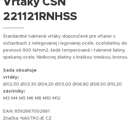
Vrtáky ČSN
221121RNHSS
Štandardné tvárnené vrtáky doporučené pre vŕtanie v
súčiastkach z nelegovanej i legovanej ocele, oceľoliatiny do
pevnosti 900 N/mm2, šedé temperované i tvárnené liatiny,
spekanej ocele, hliníkovej zliatiny s krátkou trieskou, bronzu.
Sada obsahuje
vrtáky:
Ø02,50 Ø03,30 Ø04,20 Ø05,00 Ø06,80 Ø08,50 Ø10,20
závitníky:
M3 M4 M5 M6 M8 M10 M12
EAN: 8592667002661
Značka: NÁSTROJE CZ