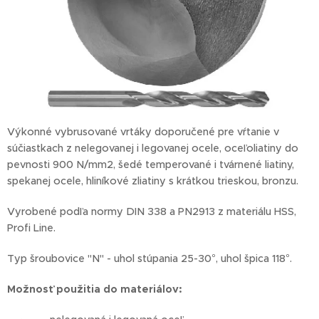
Výkonné vybrusované vrtáky doporučené pre vŕtanie v
súčiastkach z nelegovanej i legovanej ocele, oceľoliatiny do
pevnosti 900 N/mm2, šedé temperované i tvárnené liatiny,
spekanej ocele, hliníkové zliatiny s krátkou trieskou, bronzu.
Vyrobené podľa normy DIN 338 a PN2913 z materiálu HSS,
Profi Line.
Typ šroubovice "N" - uhol stúpania 25-30°, uhol špica 118°.
Možnosť
použitia do materiálov: