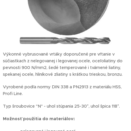
Výkonné vybrusované vrtáky doporučené pre vŕtanie v
súčiastkach z nelegovanej i legovanej ocele, oceľoliatiny do
pevnosti 900 N/mm2, šedé temperované i tvárnené liatiny,
spekanej ocele, hliníkové zliatiny s krátkou trieskou, bronzu.
Vyrobené podľa normy DIN 338 a PN2913 z materiálu HSS,
Profi Line.
Typ šroubovice "N" - uhol stúpania 25-30°, uhol špica 118°.
Možnosť
použitia do materiálov: