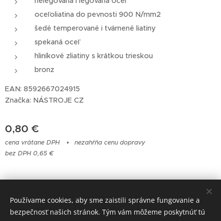
nelegovaná i legovaná oceľ
oceľoliatina do pevnosti 900 N/mm2
šedé temperované i tvárnené liatiny
spekaná oceľ
hliníkové zliatiny s krátkou trieskou
bronz
EAN: 8592667024915
Značka: NÁSTROJE CZ
0,80
€
cena vrátane DPH
nezahŕňa cenu dopravy
bez DPH 0,65 €
© 2023 Všetky práva vyhradené
Používame cookies, aby sme zaistili správne fungovanie a
bezpečnosť našich stránok. Tým vám môžeme poskytnúť tú
Cookies