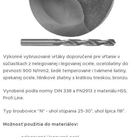
Výkonné vybrusované vrtáky doporučené pre vŕtanie v
súčiastkach z nelegovanej i legovanej ocele, oceľoliatiny do
pevnosti 900 N/mm2, šedé temperované i tvárnené liatiny,
spekanej ocele, hliníkové zliatiny s krátkou trieskou, bronzu.
Vyrobené podľa normy DIN 338 a PN2913 z materiálu HSS,
Profi Line.
Typ šroubovice "N" - uhol stúpania 25-30°, uhol špica 118°.
Možnosť
použitia do materiálov: