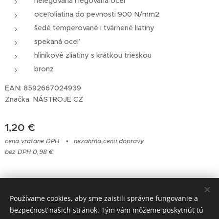
nelegovaná i legovaná oceľ
oceľoliatina do pevnosti 900 N/mm2
šedé temperované i tvárnené liatiny
spekaná oceľ
hliníkové zliatiny s krátkou trieskou
bronz
EAN: 8592667024939
Značka: NÁSTROJE CZ
1,20
€
cena vrátane DPH
nezahŕňa cenu dopravy
bez DPH 0,98 €
© 2023 Všetky práva vyhradené
Používame cookies, aby sme zaistili správne fungovanie a
bezpečnosť našich stránok. Tým vám môžeme poskytnúť tú
Cookies