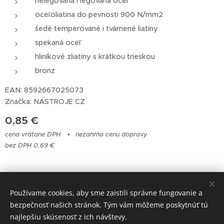
nelegovaná i legovaná oceľ
oceľoliatina do pevnosti 900 N/mm2
šedé temperované i tvárnené liatiny
spekaná oceľ
hliníkové zliatiny s krátkou trieskou
bronz
EAN: 8592667025073
Značka: NÁSTROJE CZ
0,85
€
cena vrátane DPH
nezahŕňa cenu dopravy
bez DPH 0,69 €
© 2023 Všetky práva vyhradené
Používame cookies, aby sme zaistili správne fungovanie a
bezpečnosť našich stránok. Tým vám môžeme poskytnúť tú
Cookies
najlepšiu skúsenosť z ich návštevy.