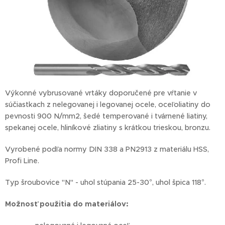
Výkonné vybrusované vrtáky doporučené pre vŕtanie v
súčiastkach z nelegovanej i legovanej ocele, oceľoliatiny do
pevnosti 900 N/mm2, šedé temperované i tvárnené liatiny,
spekanej ocele, hliníkové zliatiny s krátkou trieskou, bronzu.
Vyrobené podľa normy DIN 338 a PN2913 z materiálu HSS,
Profi Line.
Typ šroubovice "N" - uhol stúpania 25-30°, uhol špica 118°.
Možnosť
použitia do materiálov: