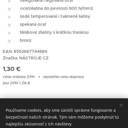
nelegovaná i legovaná oceľ
oceľoliatina do pevnosti 900 N/mm2
šedé temperované i tvárnené liatiny
spekaná oceľ
hliníkové zliatiny s krátkou trieskou
bronz
EAN: 8592667744684
Značka: NÁSTROJE CZ
1,30
€
cena vrátane DPH
nezahŕňa cenu dopravy
bez DPH 1,06 €
© 2023 Všetky práva vyhradené
Používame cookies, aby sme zaistili správne fungovanie a
bezpečnosť našich stránok. Tým vám môžeme poskytnúť tú
Cookies
najlepšiu skúsenosť z ich návštevy.