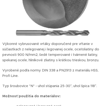
Výkonné vybrusované vrtáky doporučené pre vŕtanie v
súčiastkach z nelegovanej i legovanej ocele, oceľoliatiny do
pevnosti 900 N/mm2, šedé temperované i tvárnené liatiny,
spekanej ocele, hliníkové zliatiny s krátkou trieskou, bronzu.
Vyrobené podľa normy DIN 338 a PN2913 z materiálu HSS,
Profi Line.
Typ šroubovice "N" - uhol stúpania 25-30°, uhol špica 118°.
Možnosť
použitia do materiálov: