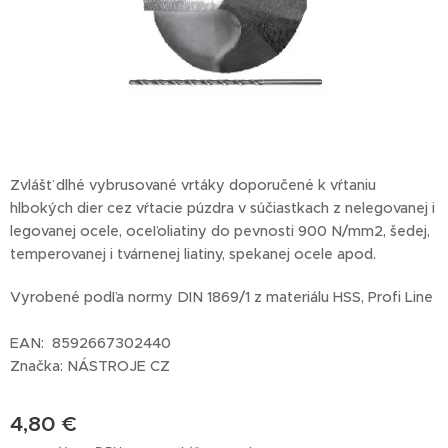
Zvlášť dlhé vybrusované vrtáky doporučené k vŕtaniu
hlbokých dier cez vŕtacie púzdra v súčiastkach z nelegovanej i
legovanej ocele, oceľoliatiny do pevnosti 900 N/mm2, šedej,
temperovanej i tvárnenej liatiny, spekanej ocele apod.
Vyrobené podľa normy DIN 1869/1 z materiálu HSS, Profi Line
EAN: 8592667302440
Značka: NÁSTROJE CZ
4,80
€