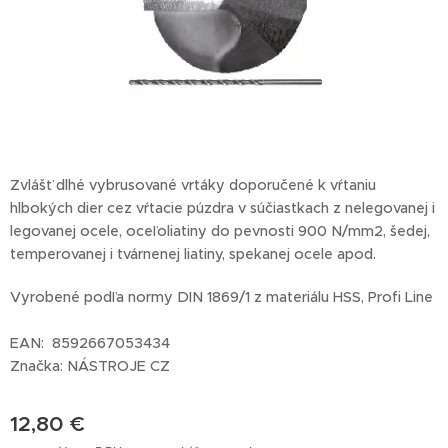
Zvlášť dlhé vybrusované vrtáky doporučené k vŕtaniu
hlbokých dier cez vŕtacie púzdra v súčiastkach z nelegovanej i
legovanej ocele, oceľoliatiny do pevnosti 900 N/mm2, šedej,
temperovanej i tvárnenej liatiny, spekanej ocele apod.
Vyrobené podľa normy DIN 1869/1 z materiálu HSS, Profi Line
EAN: 8592667053434
Značka: NÁSTROJE CZ
12,80
€