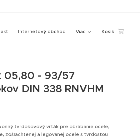
takt
Internetový obchod
Viac
Košík
k 05,80 - 93/57
okov DIN 338 RNVHM
onný tvrdokovový vrták pre obrábanie ocele,
le, zošľachtenej a legovanej ocele s tvrdosťou