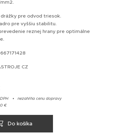
N/mm2.
drážky pre odvod triesok.
adro pre vyššiu stabilitu.
prevedenie reznej hrany pre optimálne
ie.
667171428
NÁSTROJE CZ
€
 DPH
nezahŕňa cenu dopravy
50 €
Do košíka