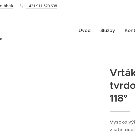
m-bb.sk
+ 421 911 520 698
Úvod
Služby
Kon
e
Vrtá
tvrd
118°
Vysoko výk
zliatin oce