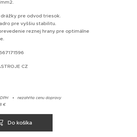
N/mm2.
drážky pre odvod triesok.
adro pre vyššiu stabilitu.
prevedenie reznej hrany pre optimálne
ie.
667171596
NÁSTROJE CZ
 DPH
nezahŕňa cenu dopravy
8 €
Do košíka