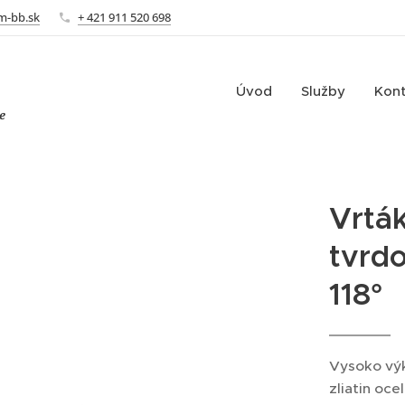
m-bb.sk
+ 421 911 520 698
Úvod
Služby
Kon
e
Vrtá
tvrd
118°
Vysoko výk
zliatin oce