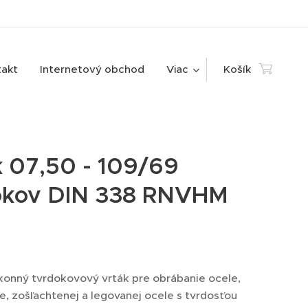
takt
Internetový obchod
Viac
Košík
k 07,50 - 109/69
okov DIN 338 RNVHM
onný tvrdokovový vrták pre obrábanie ocele,
le, zošľachtenej a legovanej ocele s tvrdosťou