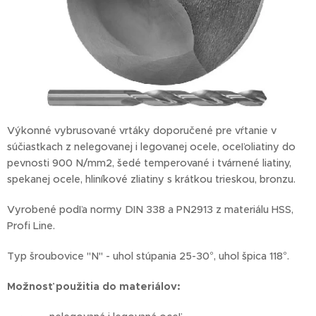
Výkonné vybrusované vrtáky doporučené pre vŕtanie v
súčiastkach z nelegovanej i legovanej ocele, oceľoliatiny do
pevnosti 900 N/mm2, šedé temperované i tvárnené liatiny,
spekanej ocele, hliníkové zliatiny s krátkou trieskou, bronzu.
Vyrobené podľa normy DIN 338 a PN2913 z materiálu HSS,
Profi Line.
Typ šroubovice "N" - uhol stúpania 25-30°, uhol špica 118°.
Možnosť
použitia do materiálov: