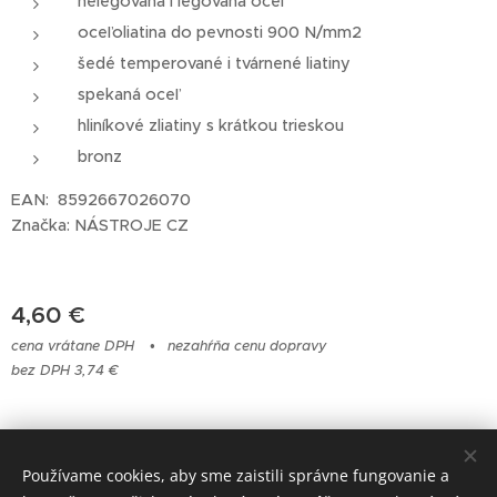
nelegovaná i legovaná oceľ
oceľoliatina do pevnosti 900 N/mm2
šedé temperované i tvárnené liatiny
spekaná oceľ
hliníkové zliatiny s krátkou trieskou
bronz
EAN: 8592667026070
Značka: NÁSTROJE CZ
4,60
€
cena vrátane DPH
nezahŕňa cenu dopravy
bez DPH 3,74 €
© 2023 Všetky práva vyhradené
Používame cookies, aby sme zaistili správne fungovanie a