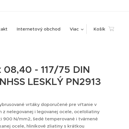
takt
Internetový obchod
Viac
Košík
 08,40 - 117/75 DIN
NHSS LESKLÝ PN2913
brusované vrtáky doporučené pre vŕtanie v
 z nelegovanej i legovanej ocele, oceľoliatiny
ti 900 N/mm2, šedé temperované i tvárnené
ekanej ocele, hliníkové zliatiny s krátkou