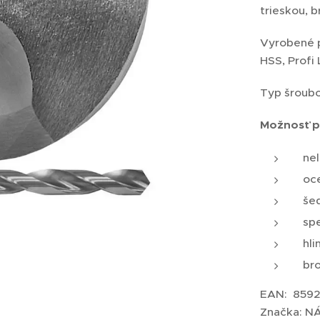
trieskou, b
Vyrobené p
HSS, Profi 
Typ šroubov
Možnosť
p
nel
oc
šed
sp
hli
br
EAN: 859
Značka: N