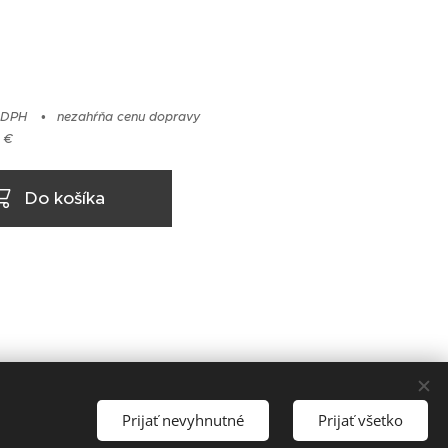
 DPH
nezahŕňa cenu dopravy
 €
Do košíka
Prijať nevyhnutné
Prijať všetko