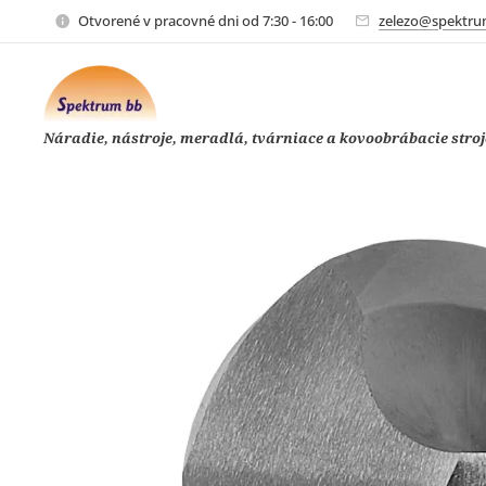
Otvorené v pracovné dni od 7:30 - 16:00
zelezo@spektru
Náradie, nástroje, meradlá, tvárniace a kovoobrábacie stroj