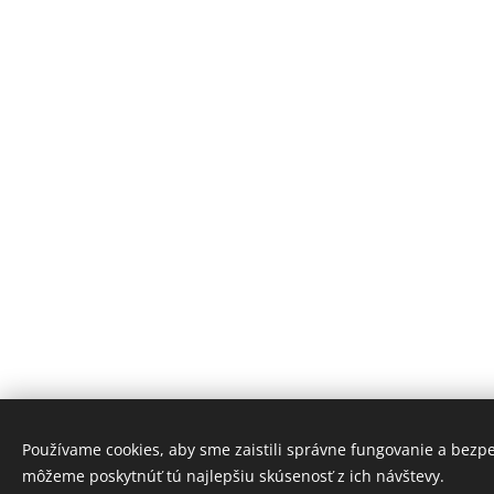
Používame cookies, aby sme zaistili správne fungovanie a bezp
môžeme poskytnúť tú najlepšiu skúsenosť z ich návštevy.