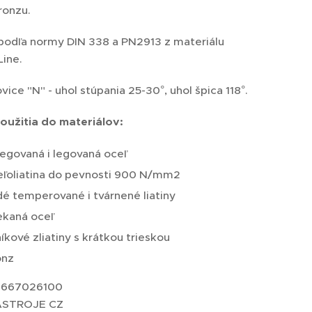
ronzu.
odľa normy DIN 338 a PN2913 z materiálu
Line.
ice "N" - uhol stúpania 25-30°, uhol špica 118°.
oužitia do materiálov:
egovaná i legovaná oceľ
eľoliatina do pevnosti 900 N/mm2
é temperované i tvárnené liatiny
ekaná oceľ
níkové zliatiny s krátkou trieskou
onz
2667026100
ÁSTROJE CZ