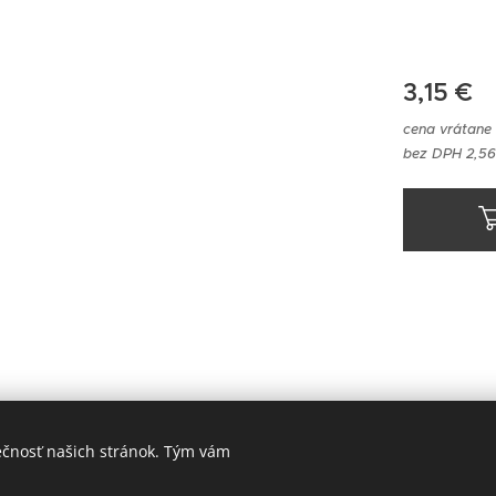
3,15
€
cena vrátane
bez DPH 2,56
ečnosť našich stránok. Tým vám
© 2023 Všetky práva vyhradené
Cookies