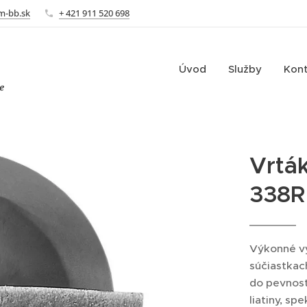
m-bb.sk
+ 421 911 520 698
Úvod
Služby
Kon
e
Vrták
338R
Výkonné vy
súčiastkach
do pevnos
liatiny, sp