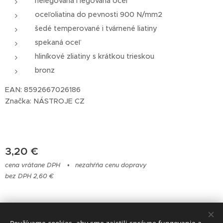
nelegovaná i legovaná oceľ
oceľoliatina do pevnosti 900 N/mm2
šedé temperované i tvárnené liatiny
spekaná oceľ
hliníkové zliatiny s krátkou trieskou
bronz
EAN: 8592667026186
Značka: NÁSTROJE CZ
3,20
€
cena vrátane DPH
nezahŕňa cenu dopravy
bez DPH 2,60 €
© 2023 Všetky práva vyhradené