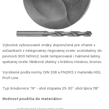
Výkonné vybrusované vrtáky doporučené pre vŕtanie v
súčiastkach z nelegovanej i legovanej ocele, oceľoliatiny do
pevnosti 900 N/mm2, šedé temperované i tvárnené liatiny,
spekanej ocele, hliníkové zliatiny s krátkou trieskou, bronzu.
Vyrobené podľa normy DIN 338 a PN2913 z materiálu HSS,
Profi Line.
Typ šroubovice "N" - uhol stúpania 25-30°, uhol špica 118°.
Možnosť
použitia do materiálov: