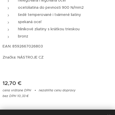
nelegovaná i legovaná oceľ
oceľoliatina do pevnosti 900 N/mm2
šedé temperované i tvárnené liatiny
spekaná oceľ
hliníkové zliatiny s krátkou trieskou
bronz
EAN: 8592667026803
Značka: NÁSTROJE CZ
12,70
€
cena vrátane DPH
nezahŕňa cenu dopravy
bez DPH 10,33 €