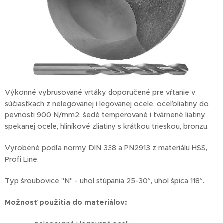
Výkonné vybrusované vrtáky doporučené pre vŕtanie v
súčiastkach z nelegovanej i legovanej ocele, oceľoliatiny do
pevnosti 900 N/mm2, šedé temperované i tvárnené liatiny,
spekanej ocele, hliníkové zliatiny s krátkou trieskou, bronzu.
Vyrobené podľa normy DIN 338 a PN2913 z materiálu HSS,
Profi Line.
Typ šroubovice "N" - uhol stúpania 25-30°, uhol špica 118°.
Možnosť
použitia do materiálov: