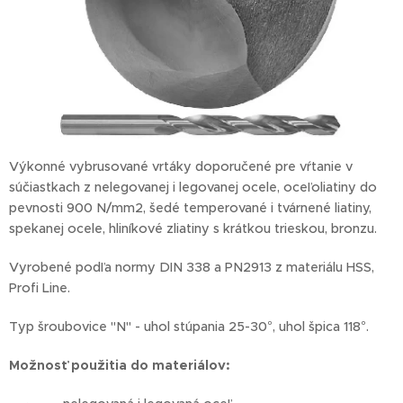
Výkonné vybrusované vrtáky doporučené pre vŕtanie v
súčiastkach z nelegovanej i legovanej ocele, oceľoliatiny do
pevnosti 900 N/mm2, šedé temperované i tvárnené liatiny,
spekanej ocele, hliníkové zliatiny s krátkou trieskou, bronzu.
Vyrobené podľa normy DIN 338 a PN2913 z materiálu HSS,
Profi Line.
Typ šroubovice "N" - uhol stúpania 25-30°, uhol špica 118°.
Možnosť
použitia do materiálov: