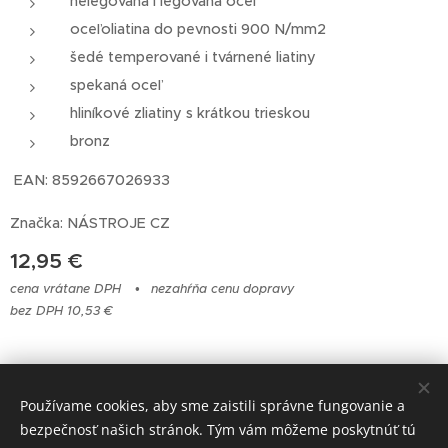
nelegovaná i legovaná oceľ
oceľoliatina do pevnosti 900 N/mm2
šedé temperované i tvárnené liatiny
spekaná oceľ
hliníkové zliatiny s krátkou trieskou
bronz
EAN: 8592667026933
Značka: NÁSTROJE CZ
12,95
€
cena vrátane DPH
nezahŕňa cenu dopravy
bez DPH 10,53 €
© 2023 Všetky práva vyhradené
Používame cookies, aby sme zaistili správne fungovanie a
bezpečnosť našich stránok. Tým vám môžeme poskytnúť tú
Cookies