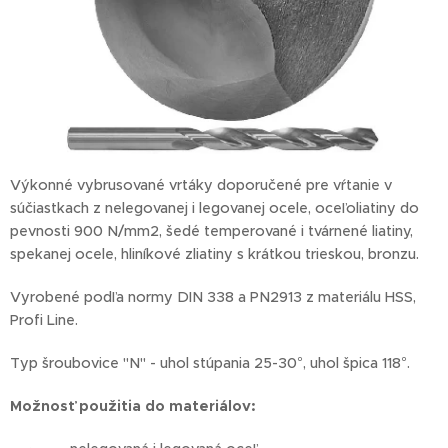
Výkonné vybrusované vrtáky doporučené pre vŕtanie v
súčiastkach z nelegovanej i legovanej ocele, oceľoliatiny do
pevnosti 900 N/mm2, šedé temperované i tvárnené liatiny,
spekanej ocele, hliníkové zliatiny s krátkou trieskou, bronzu.
Vyrobené podľa normy DIN 338 a PN2913 z materiálu HSS,
Profi Line.
Typ šroubovice "N" - uhol stúpania 25-30°, uhol špica 118°.
Možnosť
použitia do materiálov: