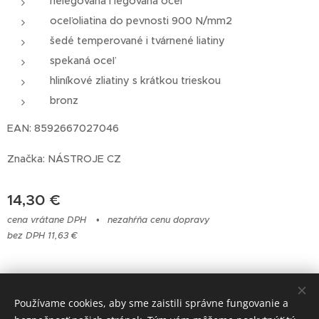
nelegovaná i legovaná oceľ
oceľoliatina do pevnosti 900 N/mm2
šedé temperované i tvárnené liatiny
spekaná oceľ
hliníkové zliatiny s krátkou trieskou
bronz
EAN: 8592667027046
Značka: NÁSTROJE CZ
14,30
€
cena vrátane DPH
nezahŕňa cenu dopravy
bez DPH 11,63 €
© 2023 Všetky práva vyhradené
Používame cookies, aby sme zaistili správne fungovanie a