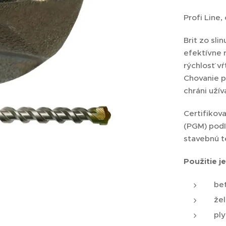
Profi Line,
Brit zo sl
efektívne 
rýchlosť v
Chovanie pr
chráni užív
Certifikov
(PGM) podľ
stavebnú t
Použitie j
be
že
pl