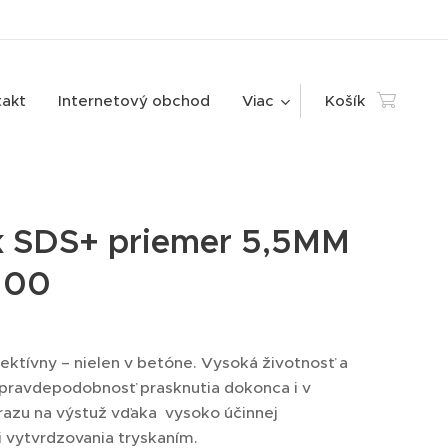
takt
Internetový obchod
Viac
Košík
k SDS+ priemer 5,5MM
100
fektívny – nielen v betóne. Vysoká životnosť a
pravdepodobnosť prasknutia dokonca i v
razu na výstuž vďaka vysoko účinnej
i vytvrdzovania tryskaním.