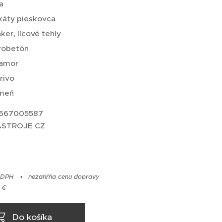
a
ikáty pieskovca
nker, lícové tehly
robetón
amor
rivo
meň
2667005587
NÁSTROJE CZ
 DPH
nezahŕňa cenu dopravy
 €
Do košíka