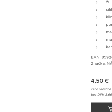
žul
sil
kli
po
mr
mu
ka
EAN: 859
Značka: 
4,50
€
cena vrátane
bez DPH 3,66