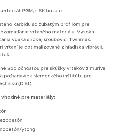
 certifikát PGM, s SK britom
inutého karbidu so zubatým profilom pre
rozomieľanie vŕtaného materiálu. Vysoká
ŕtania vďaka širokej šroubovici Twinmax.
i vŕtaní je optimalizované z hľadiska vibrácii,
ateľa.
ané Spoločnosťou pre skúšky vrtákov z muriva
a požiadaviek Nemeckého inštitútu pre
echniku (DiBt).
e vhodné pre materiály:
tón
lezobetón
ynobetón/ytong