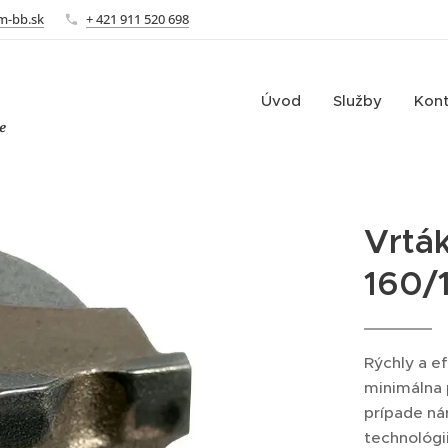
m-bb.sk
+ 421 911 520 698
Úvod
Služby
Kon
e
Vrtá
160/
Rýchly a e
minimálna 
prípade ná
technológi