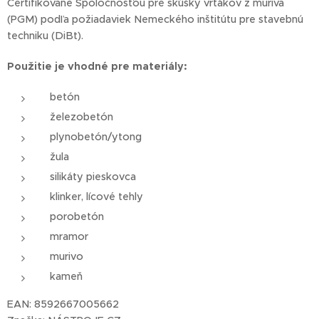
Certifikované Spoločnosťou pre skúšky vrtákov z muriva
(PGM) podľa požiadaviek Nemeckého inštitútu pre stavebnú
techniku (DiBt).
Použitie je vhodné pre materiály:
betón
železobetón
plynobetón/ytong
žula
silikáty pieskovca
klinker, lícové tehly
porobetón
mramor
murivo
kameň
EAN: 8592667005662