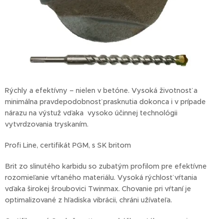
Rýchly a efektívny – nielen v betóne. Vysoká životnosť a
minimálna pravdepodobnosť prasknutia dokonca i v prípade
nárazu na výstuž vďaka vysoko účinnej technológii
vytvrdzovania tryskaním.
Profi Line, certifikát PGM, s SK britom
Brit zo slinutého karbidu so zubatým profilom pre efektívne
rozomieľanie vŕtaného materiálu. Vysoká rýchlosť vŕtania
vďaka širokej šroubovici Twinmax. Chovanie pri vŕtaní je
optimalizované z hľadiska vibrácii, chráni užívateľa.