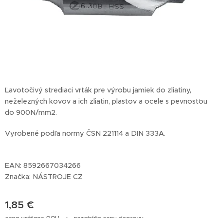
Ľavotočivý strediaci vrták pre výrobu jamiek do zliatiny,
neželezných kovov a ich zliatin, plastov a ocele s pevnosťou
do 900N/mm2.
Vyrobené podľa normy ČSN 221114 a DIN 333A.
EAN: 8592667034266
Značka: NÁSTROJE CZ
1,85
€