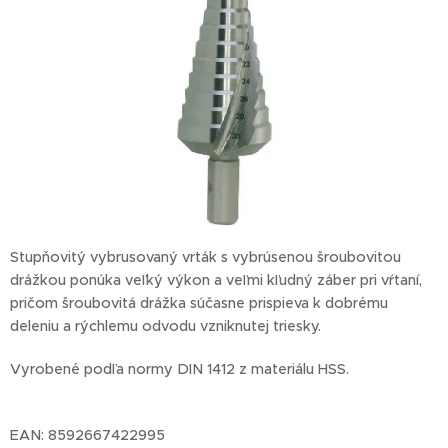
Stupňovitý vybrusovaný vrták s vybrúsenou šroubovitou
drážkou ponúka veľký výkon a veľmi kľudný záber pri vŕtaní,
pričom šroubovitá drážka súčasne prispieva k dobrému
deleniu a rýchlemu odvodu vzniknutej triesky.
Vyrobené podľa normy DIN 1412 z materiálu HSS.
EAN: 8592667422995