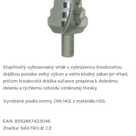
Stupňovitý vybrusovaný vrták s vybrúsenou šroubovitou
drážkou ponúka veľký výkon a veľmi kľudný záber pri vŕtaní,
pričom šroubovitá drážka súčasne prispieva k dobrému
deleniu a rýchlemu odvodu vzniknutej triesky.
Vyrobené podľa normy DIN 1412 z materiálu HSS.
EAN: 8592667423046
Značka: NÁSTROJE CZ