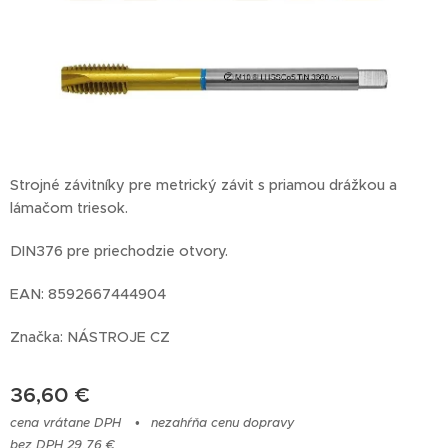
Strojné závitníky pre metrický závit s priamou drážkou a
lámačom triesok.
DIN376 pre priechodzie otvory.
EAN: 8592667444904
Značka: NÁSTROJE CZ
36,60
€
cena vrátane DPH
nezahŕňa cenu dopravy
bez DPH 29,76 €