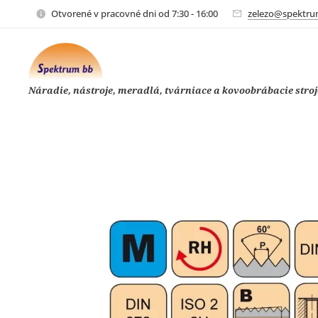
Otvorené v pracovné dni od 7:30 - 16:00
zelezo@spektru
Náradie, nástroje, meradlá, tvárniace a kovoobrábacie stroj