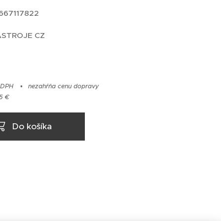
2667117822
NÁSTROJE CZ
 DPH
nezahŕňa cenu dopravy
5 €
Do košíka