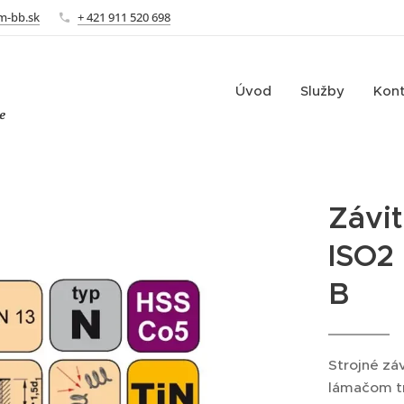
m-bb.sk
+ 421 911 520 698
Úvod
Služby
Kon
e
Závit
ISO2
B
Strojné zá
lámačom tr