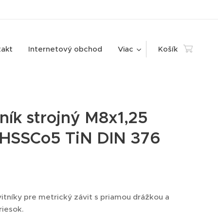
takt
Internetový obchod
Viac
Košík
ník strojný M8x1,25
 HSSCo5 TiN DIN 376
vitníky pre metrický závit s priamou drážkou a
iesok.